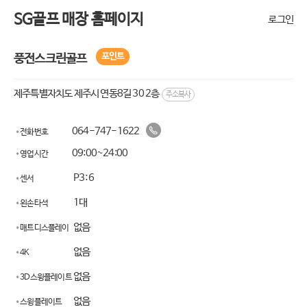
SG골프 매장 홈페이지
로그인
포인트
풍전스크린골프
제주특별자치도 제주시 연동8길 30 2층
주소복사
064-747-1622
전화번호
09:00~24:00
영업시간
P3:
6
센서
1대
왼손타석
없음
매트디스플레이
없음
4K
없음
3D스윙플레이트
없음
스윙플레이트