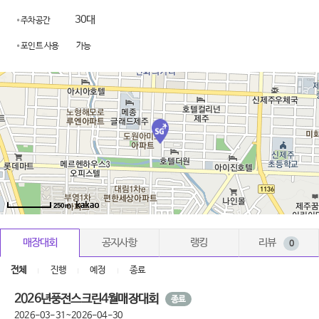
30대
주차공간
포인트 사용
가능
250m
매장대회
공지사항
랭킹
리뷰
0
전체
진행
예정
종료
2026년풍전스크린4월매장대회
종료
2026-03-31~2026-04-30