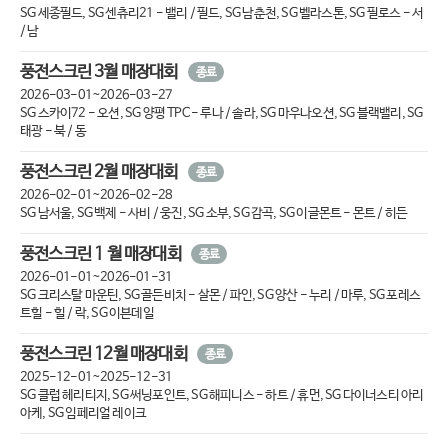
SG 세종필드, SG 센츄리21 - 밸리 / 필드, SG 남춘천, SG 벨라스톤, SG 필로스 - 서
/ 남
풍전스크린 3월 매장대회
종료
2026-03-01~2026-03-27
SG 스카이72 - 오션, SG 양평 TPC - 루나 / 솔라, SG 마우나오션, SG 블랙밸리, SG
태광 - 북 / 동
풍전스크린 2월 매장대회
종료
2026-02-01~2026-02-28
SG 남서울, SG 백제 - 사비 / 웅진, SG 소부, SG 감곡, SG 이글몬트 - 몬트 / 히든
풍전스크린 1 월 매장대회
종료
2026-01-01~2026-01-31
SG 크리스탈 마운틴, SG 골든비치 - 살몬 / 파인, SG 양산 - 누리 / 마루, SG 포레스
트힐 - 힐 / 락, SG 이븐데일
풍전스크린 12월 매장대회
종료
2025-12-01~2025-12-31
SG 클럽 헤리티지, SG 써닝포인트, SG 해피니스 - 하트 / 휴먼, SG 다이너스티 아리
아케, SG 임페리얼 레이크